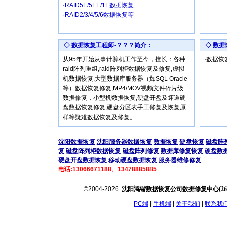
·RAID5E/5EE/1E数据恢复
·RAID2/3/4/5/6数据恢复等
◇ 数据恢复工程师-？？？简介：
◇ 数
从95年开始从事计算机工作至今，擅长：各种
·数据
raid阵列重组,raid阵列柜数据恢复及修复,虚拟
机数据恢复,大型数据库服务器（如SQL Oracle
等）数据恢复修复,MP4/MOV视频文件碎片级
数据修复，小型机数据恢复,硬盘开盘及坏道硬
盘数据恢复修复,硬盘分区表手工修复及恢复原
样等疑难数据恢复及修复。
沈阳数据恢复
沈阳服务器数据恢复
数据恢复
硬盘恢复
磁盘阵
复
磁盘阵列柜数据恢复
磁盘阵列修复
数据库修复恢复
硬盘数
硬盘开盘数据恢复
移动硬盘数据恢复
服务器维修修复
电话:13066671188、13478885885
26
©2004-2026
沈阳鸿锴数据恢复公司数据修复中心(
PC端
|
手机端
|
关于我们
|
联系我