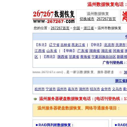
温州数据恢复电话：[广
温州数据恢复
切换城市
267267首页
您的位置：
267267首页
>
中国
>
浙江省
>
温州市数据恢复
【东北】
辽宁省
吉林省
黑龙江省
|
【华北】
北京市
天津市
江西省
山东省
|
【华南】
广东省
湖南省
湖北省
河南省
区
|
【西北】
陕西省
甘肃省
青海省
宁夏回族自治区
新疆
广告刊登热线：13
7温州数据恢复网(http://www.267267.com/)，是一家以数据恢复、服务器硬
☆
3
浙江省
杭州市
宁波市
温州市
嘉兴市
湖州市
绍兴市
金华市
义乌市
衢
温州服务器硬盘数据恢复电话：[电话刊登热线：1319
温州服务器硬盘数据恢复、网络导通服务项目
：
■ RAID阵列柜数据恢复：
■ RA