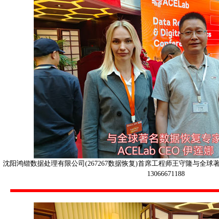
沈阳鸿锴数据处理有限公司(267267数据恢复)首席工程师王守隆与全球著名
13066671188