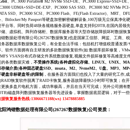
Gbit
、PC 3000 PortableⅢ M2 NVMe SSD+DE、PC3000 Express+SSD+DE
C3000 UDMA+SSD+DE-EXP、PC3000 SAS SSD、PC3000 M2 NVMe PCI-
ATA SSD、PC3000 SCSI、PC3000 Flash、FE(Flash Extracto
备、Bitlocker/My Passport等硬盘加密解密破解设备,100万级无尘保真
境平台等。同时负荷48块各规格服务器硬盘,单盘支持到20TB,在国内居领
存储、虚拟机、阵列存储柜、数据库服务器等大型存储故障损坏时数据恢
鸿锴数据处理有限公司(267267数据恢复)也是国家工信部、网监、工商
服务器数据库数据恢复公司，有全套合法手续：包括机打增值税普通发票/专
等。软件方面拥有自主研发的多款数据恢复软件(如:数据库损坏修复，VMwa
VMFS VSAN分布式存储文件系统数据修复,视频文件损坏修复等高难度文
起的各类数据灾难，
不受操作系统(各种虚拟化存储、LINUX、UNIX、MAC、
和存储介质(各种固态硬盘SSD、msata、M2、NvmeM2、U盘、MP3、MP
纤硬盘非标硬盘等)的限制
，在服务器方面我们也投入了大量的研究工作,成功
的RAID恢复软件脱离了RAID卡恢复,服务器故障最快2小时即可恢复；
在更换多盘片电机方面，成功率极高，并且在当天可完成；另外公司拥有数
20TB)磁盘阵列数据恢复服务器等先进设备，掌握数据底层逻辑，对于一
据恢复服务热线:13066671188(wx) 13478885885
沈阳鸿锴数据处理有限公司(267267数据恢复)公司资质：