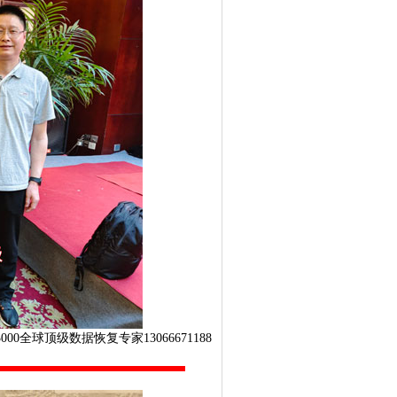
0全球顶级数据恢复专家13066671188