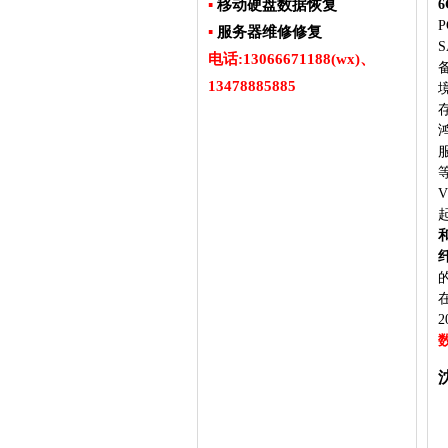
6
▪
移动硬盘数据恢复
P
▪
服务器维修修复
S
电话:13066671188(wx)、
13478885885
数