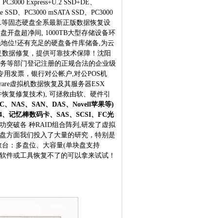
、PC3000 Express+U.2 SSD+DE、
e SSD、PC3000 mSATA SSD、PC3000
r)、MRT、DFL等固态硬盘全系最新正版数据恢复设
净化硬盘开盘超净间, 1000TB大型存储设备环
先地位!还有充足的硬盘备件库储备,为云
复数据修复，提供可靠技术保障！沈阳
、税务等部门登记注册的正规合法的企业级
用发票，银行对公帐户,对公POS机
re虚拟机数据恢复及其服务器ESX
件恢复修复技术), 可拯救由软、硬件引
NAS、SAN、DAS、Novell苹果等)
4、记忆棒数码卡、SAS、SCSI、FC光
突破各 种RAID组合阵列,研发了虚拟
在开盘方面我们投入了大量的研究，特别是
台：多盘位、大容量(单块盘支持
些软件或工具恢复不了的可以拿来试试！