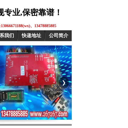
规专业,保密靠谱！
l:13066671188(wx)、13478885885
系我们
快递地址
公司简介
❯