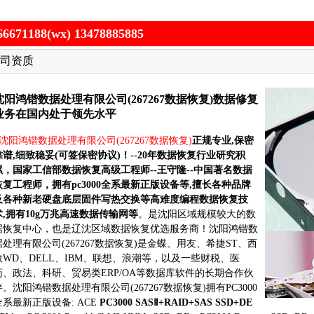
188(wx) 13478885885
司资质
沈阳鸿锴数据处理有限公司(267267数据恢复)数据修复
业务在国内处于领先水平
沈阳鸿锴数据处理有限公司(267267数据恢复)
正规专业,保密
靠谱,细致稳妥(可签保密协议)！--20年数据恢复行业研究积
累，国家工信部数据恢复高级工程师--王守隆--中国著名数据
恢复工程师，拥有pc3000全系最新正版设备等,擅长各种品牌
及各种新老硬盘底层固件写热交换等高难度编程数据恢复技
术,拥有10g万兆高速数据传输网等
。是沈阳区域规模较大的数
据恢复中心，也是辽沈区域数据恢复优选服务商！沈阳鸿锴数
据处理有限公司(267267数据恢复)是金蝶、用友、希捷ST、西
数WD、DELL、IBM、联想、浪潮等，以及一些财税、医
药、政法、科研、贸易类ERP/OA等数据库软件的长期合作伙
伴。沈阳鸿锴数据处理有限公司(267267数据恢复)拥有PC3000
全系最新正版设备: ACE
PC3000 SASⅡ+RAID+SAS SSD+DE