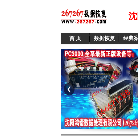
沈
首 页
数据恢复
经典
❮