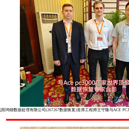
沈阳鸿锴数据处理有限公司(267267数据恢复)首席工程师王守隆与ACE PC300