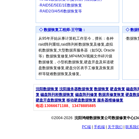
·RAID5E/5EE/1E数据恢复
·RAID2/3/4/5/6数据恢复等
◇ 数据恢复工程师-王守隆：
◇ 数
从95年开始从事计算机工作至今，擅长：各种
·数据
raid阵列重组,raid阵列柜数据恢复及修复,虚拟
机数据恢复,大型数据库服务器（如SQL Oracle
等）数据恢复修复,MP4/MOV视频文件碎片级
数据修复，小型机数据恢复,硬盘开盘及坏道硬
盘数据恢复修复,硬盘分区表手工修复及恢复原
样等疑难数据恢复及修复。
沈阳数据恢复
沈阳服务器数据恢复
数据恢复
硬盘恢复
磁盘阵
复
磁盘阵列柜数据恢复
磁盘阵列修复
数据库修复恢复
硬盘数
硬盘开盘数据恢复
移动硬盘数据恢复
服务器维修修复
电话:13066671188、13478885885
26
©2004-2026
沈阳鸿锴数据恢复公司数据修复中心(
PC端
|
手机端
|
关于我们
|
联系我