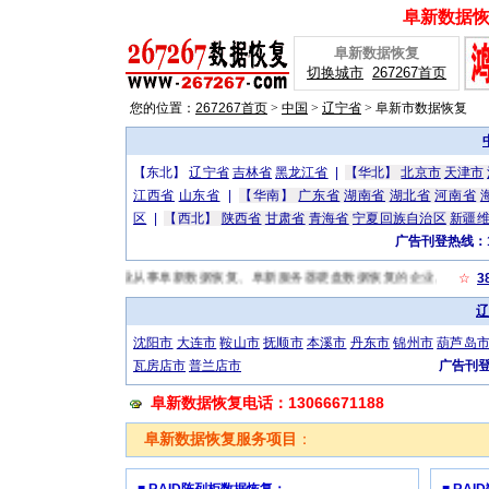
阜新数据恢复
阜新数据恢复
切换城市
267267首页
您的位置：
267267首页
>
中国
>
辽宁省
>
阜新市数据恢复
【东北】
辽宁省
吉林省
黑龙江省
|
【华北】
北京市
天津市
江西省
山东省
|
【华南】
广东省
湖南省
湖北省
河南省
区
|
【西北】
陕西省
甘肃省
青海省
宁夏回族自治区
新疆
广告刊登热线：13
.267267.com，是阜新专业从事阜新数据恢复、阜新服务器硬盘数据恢复的企业,数
☆
3
辽
沈阳市
大连市
鞍山市
抚顺市
本溪市
丹东市
锦州市
葫芦岛
瓦房店市
普兰店市
广告刊登热
阜新数据恢复电话：13066671188
阜新数据恢复服务项目
：