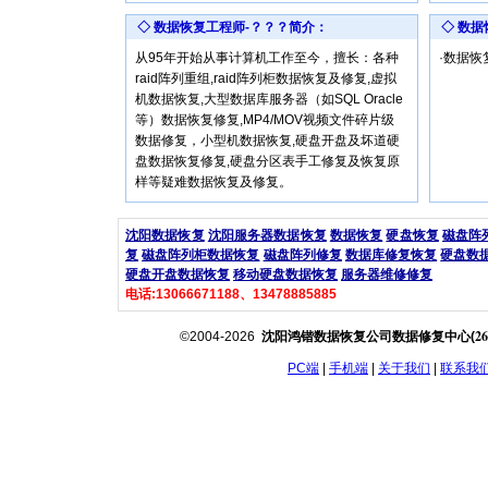
◇ 数据恢复工程师-？？？简介：
◇ 数
从95年开始从事计算机工作至今，擅长：各种
·数据
raid阵列重组,raid阵列柜数据恢复及修复,虚拟
机数据恢复,大型数据库服务器（如SQL Oracle
等）数据恢复修复,MP4/MOV视频文件碎片级
数据修复，小型机数据恢复,硬盘开盘及坏道硬
盘数据恢复修复,硬盘分区表手工修复及恢复原
样等疑难数据恢复及修复。
沈阳数据恢复
沈阳服务器数据恢复
数据恢复
硬盘恢复
磁盘阵
复
磁盘阵列柜数据恢复
磁盘阵列修复
数据库修复恢复
硬盘数
硬盘开盘数据恢复
移动硬盘数据恢复
服务器维修修复
电话:13066671188、13478885885
26
©2004-2026
沈阳鸿锴数据恢复公司数据修复中心(
PC端
|
手机端
|
关于我们
|
联系我