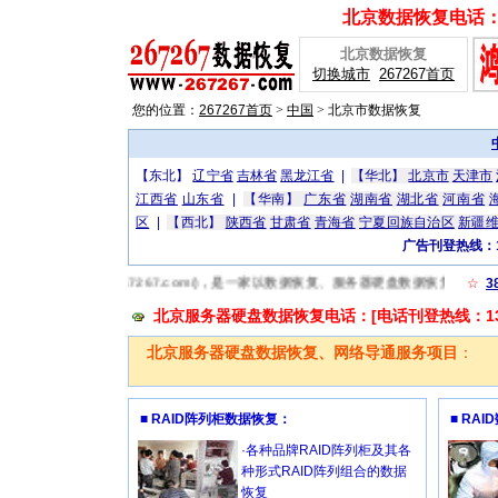
北京数据恢复电话：[广
北京数据恢复
切换城市
267267首页
您的位置：
267267首页
>
中国
>
北京市数据恢复
【东北】
辽宁省
吉林省
黑龙江省
|
【华北】
北京市
天津市
江西省
山东省
|
【华南】
广东省
湖南省
湖北省
河南省
区
|
【西北】
陕西省
甘肃省
青海省
宁夏回族自治区
新疆
广告刊登热线：13
据恢复网(http://www.267267.com/)，是一家以数据恢复、服务器硬盘数据恢
☆
3
北京服务器硬盘数据恢复电话：[电话刊登热线：1306
北京服务器硬盘数据恢复、网络导通服务项目
：
■ RAID阵列柜数据恢复：
■ RA
·各种品牌RAID阵列柜及其各
种形式RAID阵列组合的数据
恢复