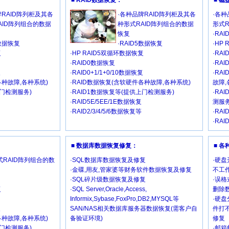
■ RAID数据恢复：
■ 
牌RAID阵列柜及其各
·各种品牌RAID阵列柜及其各
·各种
AID阵列组合的数据
种形式RAID阵列组合的数据
形式
恢复
·RA
5数据恢复
·RAID5数据恢复
·HP
复
·HP RAID5双循环数据恢复
·RA
·RAID0数据恢复
·RAI
复
·RAID0+1/1+0/10数据恢复
·RA
各种故障,各种系统)
·RAID数据恢复(含软硬件各种故障,各种系统)
故障,
上门检测服务)
·RAID1数据恢复等(提供上门检测服务)
·RA
·RAID5E/5EE/1E数据恢复
测服务
·RAID2/3/4/5/6数据恢复等
·RAI
·RAI
■ 数据库数据恢复修复：
■ 
RAID阵列组合的数
·SQL数据库数据恢复及修复
·硬盘
·金碟,用友,管家婆等财务软件数据恢复及修复
不工作
·SQL碎片级数据恢复及修复
·误格
复
·SQL Server,Oracle,Access,
删除
Informix,Sybase,FoxPro,DB2,MYSQL等
·硬盘
复
SAN/NAS相关数据库服务器数据恢复(需客户自
件打
各种故障,各种系统)
备验证环境)
修复
上门检测服务)
·邮箱