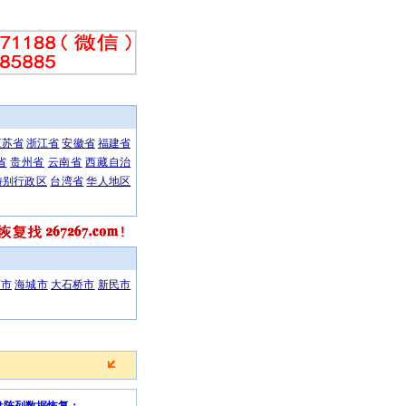
江苏省
浙江省
安徽省
福建省
省
贵州省
云南省
西藏自治
特别行政区
台湾省
华人地区
:各种硬盘软硬故障及开盘,RAID各级别磁盘阵列恢复以及数据库服务器恢复等,入行多
河市
海城市
大石桥市
新民市