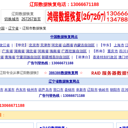
辽阳数据恢复电话：13066671188
辽阳数据恢复
切换城市
267267首页
中国
>
辽宁省
>
辽阳市数据恢复
中国数据恢复网点
龙江省
|
【华北】
北京市
天津市
河北省
山西省
内蒙古自治区
|
【华东】
上海市
】
广东省
湖南省
湖北省
河南省
海南省
广西壮族自治区
|
【西南】
重庆市
四川
肃省
青海省
宁夏回族自治区
新疆维吾尔自治区
|
【港澳台】
香港特别行政区
澳门
广告刊登热线：13066671188
.com，是辽阳专业从事辽阳数据恢复、辽阳服务器硬盘数据恢复的企业,数据恢复擅长恢复
☆
386386数据恢复网
☆
辽宁省数据恢复网点
市
本溪市
丹东市
锦州市
葫芦岛市
营口市
盘锦市
阜新市
辽阳市
铁岭市
朝阳市
庄
广告刊登热线：13066671188
066671188
目
：