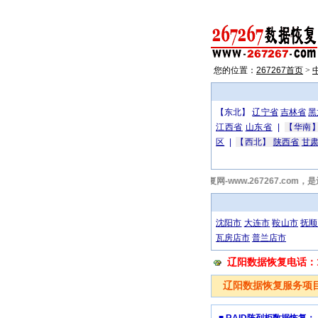
您的位置：
267267首页
>
【东北】
辽宁省
吉林省
黑
江西省
山东省
|
【华南
区
|
【西北】
陕西省
甘
267267辽阳服务器硬盘数据恢复网-www.267267
沈阳市
大连市
鞍山市
抚顺
瓦房店市
普兰店市
辽阳数据恢复电话：13
辽阳数据恢复服务项