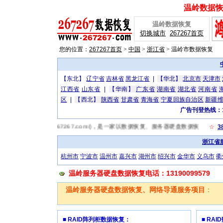
温岭数据恢复
温岭数据恢复
切换城市
267267首页
您的位置：
267267首页
>
中国
>
浙江省
>
温岭市数据恢复
【东北】
辽宁省
吉林省
黑龙江省
|
【华北】
北京市
天津市
江西省
山东省
|
【华南】
广东省
湖南省
湖北省
河南省
区
|
【西北】
陕西省
甘肃省
青海省
宁夏回族自治区
新疆
广告刊登热线：13
恢复网(http://www.267267.com/)，是一家以数据恢复、服务器硬
☆
3
浙江省
杭州市
宁波市
温州市
嘉兴市
湖州市
绍兴市
金华市
义乌市
衢
温岭服务器硬盘数据恢复电话：13190099579
温岭服务器硬盘数据恢复、网络导通服务项目
：
■ RAID阵列柜数据恢复：
■ RA