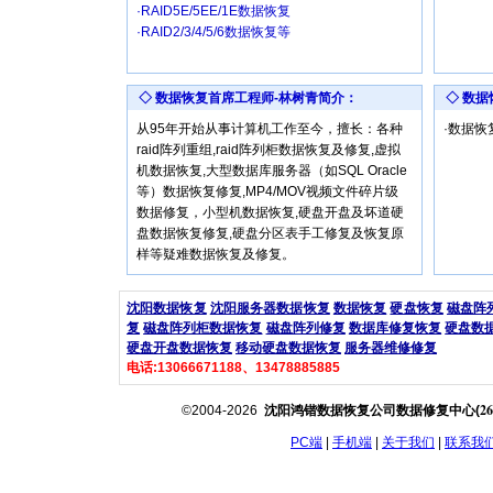
·RAID5E/5EE/1E数据恢复
·RAID2/3/4/5/6数据恢复等
◇ 数据恢复首席工程师-林树青简介：
◇ 数
从95年开始从事计算机工作至今，擅长：各种
·数据
raid阵列重组,raid阵列柜数据恢复及修复,虚拟
机数据恢复,大型数据库服务器（如SQL Oracle
等）数据恢复修复,MP4/MOV视频文件碎片级
数据修复，小型机数据恢复,硬盘开盘及坏道硬
盘数据恢复修复,硬盘分区表手工修复及恢复原
样等疑难数据恢复及修复。
沈阳数据恢复
沈阳服务器数据恢复
数据恢复
硬盘恢复
磁盘阵
复
磁盘阵列柜数据恢复
磁盘阵列修复
数据库修复恢复
硬盘数
硬盘开盘数据恢复
移动硬盘数据恢复
服务器维修修复
电话:13066671188、13478885885
26
©2004-2026
沈阳鸿锴数据恢复公司数据修复中心(
PC端
|
手机端
|
关于我们
|
联系我