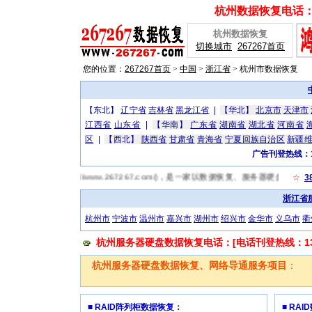
杭州数据恢复电话：[广
杭州数据恢复
切换城市
267267首页
您的位置：
267267首页
>
中国
>
浙江省
>
杭州市数据恢复
【东北】
辽宁省
吉林省
黑龙江省
|
【华北】
北京市
天津市
江西省
山东省
|
【华南】
广东省
湖南省
湖北省
河南省
区
|
【西北】
陕西省
甘肃省
青海省
宁夏回族自治区
新疆
广告刊登热线：13
67杭州数据恢复网(http://www.267267.com/)，是一家以数据恢复、服务器硬
☆
3
浙江省
杭州市
宁波市
温州市
嘉兴市
湖州市
绍兴市
金华市
义乌市
衢
杭州服务器硬盘数据恢复电话：[电话刊登热线：1319
杭州服务器硬盘数据恢复、网络导通服务项目
：
■ RAID阵列柜数据恢复：
■ RA