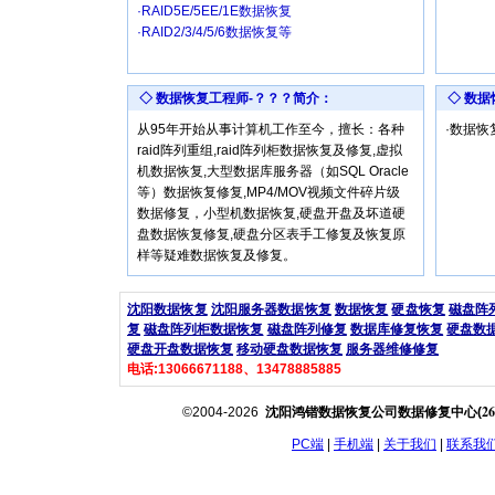
·RAID5E/5EE/1E数据恢复
·RAID2/3/4/5/6数据恢复等
◇ 数据恢复工程师-？？？简介：
◇ 数
从95年开始从事计算机工作至今，擅长：各种
·数据
raid阵列重组,raid阵列柜数据恢复及修复,虚拟
机数据恢复,大型数据库服务器（如SQL Oracle
等）数据恢复修复,MP4/MOV视频文件碎片级
数据修复，小型机数据恢复,硬盘开盘及坏道硬
盘数据恢复修复,硬盘分区表手工修复及恢复原
样等疑难数据恢复及修复。
沈阳数据恢复
沈阳服务器数据恢复
数据恢复
硬盘恢复
磁盘阵
复
磁盘阵列柜数据恢复
磁盘阵列修复
数据库修复恢复
硬盘数
硬盘开盘数据恢复
移动硬盘数据恢复
服务器维修修复
电话:13066671188、13478885885
26
©2004-2026
沈阳鸿锴数据恢复公司数据修复中心(
PC端
|
手机端
|
关于我们
|
联系我