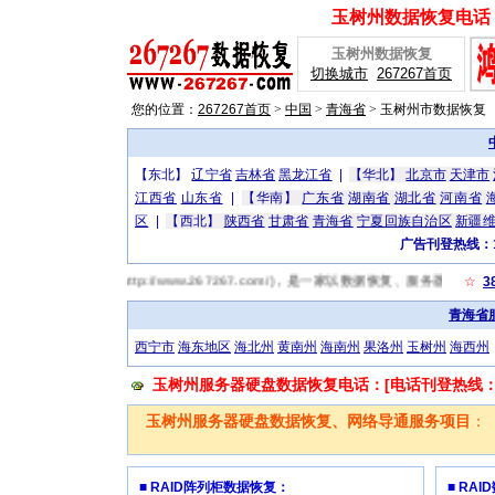
玉树州数据恢复电话：[
玉树州数据恢复
切换城市
267267首页
您的位置：
267267首页
>
中国
>
青海省
>
玉树州市数据恢复
【东北】
辽宁省
吉林省
黑龙江省
|
【华北】
北京市
天津市
江西省
山东省
|
【华南】
广东省
湖南省
湖北省
河南省
区
|
【西北】
陕西省
甘肃省
青海省
宁夏回族自治区
新疆
广告刊登热线：13
67玉树州数据恢复网(http://www.267267.com/)，是一家以数据恢复、服务
☆
3
青海省
西宁市
海东地区
海北州
黄南州
海南州
果洛州
玉树州
海西州
玉树州服务器硬盘数据恢复电话：[电话刊登热线：131
玉树州服务器硬盘数据恢复、网络导通服务项目
：
■ RAID阵列柜数据恢复：
■ RA