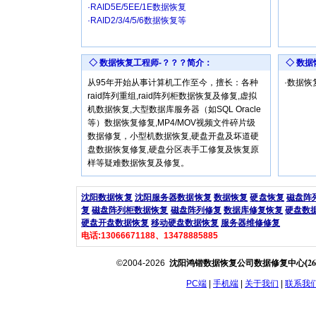
·RAID5E/5EE/1E数据恢复
·RAID2/3/4/5/6数据恢复等
◇ 数据恢复工程师-？？？简介：
◇ 数
从95年开始从事计算机工作至今，擅长：各种
·数据
raid阵列重组,raid阵列柜数据恢复及修复,虚拟
机数据恢复,大型数据库服务器（如SQL Oracle
等）数据恢复修复,MP4/MOV视频文件碎片级
数据修复，小型机数据恢复,硬盘开盘及坏道硬
盘数据恢复修复,硬盘分区表手工修复及恢复原
样等疑难数据恢复及修复。
沈阳数据恢复
沈阳服务器数据恢复
数据恢复
硬盘恢复
磁盘阵
复
磁盘阵列柜数据恢复
磁盘阵列修复
数据库修复恢复
硬盘数
硬盘开盘数据恢复
移动硬盘数据恢复
服务器维修修复
电话:13066671188、13478885885
26
©2004-2026
沈阳鸿锴数据恢复公司数据修复中心(
PC端
|
手机端
|
关于我们
|
联系我