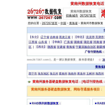
黄南州数据恢复电话：[
黄南州数据恢复
切换城市
267267首页
您的位置：
267267首页
>
中国
>
青海省
>
黄南州市数据恢复
【东北】
辽宁省
吉林省
黑龙江省
|
【华北】
北京市
天津市
江西省
山东省
|
【华南】
广东省
湖南省
湖北省
河南省
区
|
【西北】
陕西省
甘肃省
青海省
宁夏回族自治区
新疆
广告刊登热线：13
南州数据恢复网(http://www.267267.com/)，是一家以数据恢复、服务器硬盘
☆
3
青海省
西宁市
海东地区
海北州
黄南州
海南州
果洛州
玉树州
海西州
黄南州服务器硬盘数据恢复电话：[电话刊登热线：131
黄南州服务器硬盘数据恢复、网络导通服务项目
：
■ RAID阵列柜数据恢复：
■ RA