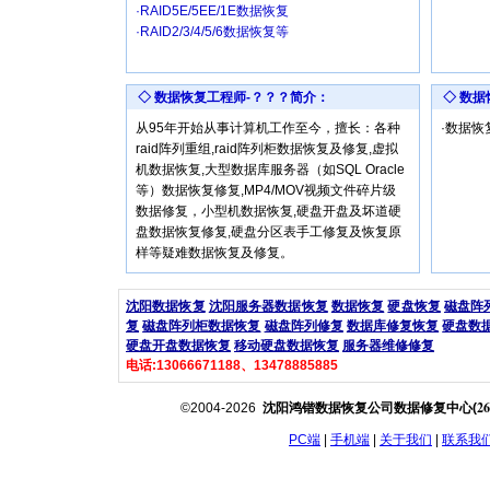
·RAID5E/5EE/1E数据恢复
·RAID2/3/4/5/6数据恢复等
◇ 数据恢复工程师-？？？简介：
◇ 数
从95年开始从事计算机工作至今，擅长：各种
·数据
raid阵列重组,raid阵列柜数据恢复及修复,虚拟
机数据恢复,大型数据库服务器（如SQL Oracle
等）数据恢复修复,MP4/MOV视频文件碎片级
数据修复，小型机数据恢复,硬盘开盘及坏道硬
盘数据恢复修复,硬盘分区表手工修复及恢复原
样等疑难数据恢复及修复。
沈阳数据恢复
沈阳服务器数据恢复
数据恢复
硬盘恢复
磁盘阵
复
磁盘阵列柜数据恢复
磁盘阵列修复
数据库修复恢复
硬盘数
硬盘开盘数据恢复
移动硬盘数据恢复
服务器维修修复
电话:13066671188、13478885885
26
©2004-2026
沈阳鸿锴数据恢复公司数据修复中心(
PC端
|
手机端
|
关于我们
|
联系我