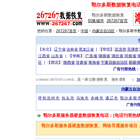
鄂尔多斯数据恢复电话：[
鄂尔多斯数据恢复
切换城市
267267首页
您的位置：
267267首页
>
中国
>
内蒙古自治区
>
鄂尔多斯市
【东北】
辽宁省
吉林省
黑龙江省
|
【华北】
北京市
天津市
江西省
山东省
|
【华南】
广东省
湖南省
湖北省
河南省
区
|
【西北】
陕西省
甘肃省
青海省
宁夏回族自治区
新疆
广告刊登热线：13
鄂尔多斯数据恢复网(http://www.267267.com/)，是一家以数据恢复、服务器
☆
3
内蒙古自治
呼和浩特市
包头市
乌海市
赤峰市
通辽市
鄂尔多斯
广告刊登
鄂尔多斯服务器硬盘数据恢复电话：[电话刊登热线：13
鄂尔多斯服务器硬盘数据恢复、网络导通服务项目