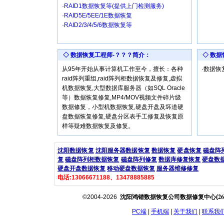
·RAID1数据恢复等(提供上门检测服务)
·RAID5E/5EE/1E数据恢复
·RAID2/3/4/5/6数据恢复等
◇ 数据恢复工程师-？？？简介：
◇ 数
从95年开始从事计算机工作至今，擅长：各种
·数据
raid阵列重组,raid阵列柜数据恢复及修复,虚拟
机数据恢复,大型数据库服务器（如SQL Oracle
等）数据恢复修复,MP4/MOV视频文件碎片级
数据修复，小型机数据恢复,硬盘开盘及坏道硬
盘数据恢复修复,硬盘分区表手工修复及恢复原
样等疑难数据恢复及修复。
沈阳数据恢复
沈阳服务器数据恢复
数据恢复
硬盘恢复
磁盘阵
复
磁盘阵列柜数据恢复
磁盘阵列修复
数据库修复恢复
硬盘数
硬盘开盘数据恢复
移动硬盘数据恢复
服务器维修修复
电话:13066671188、13478885885
26
©2004-2026
沈阳鸿锴数据恢复公司数据修复中心(
PC端
|
手机端
|
关于我们
|
联系我