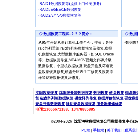
·RAID1数据恢复等(提供上门检测服务)
·RAID5E/5EE/1E数据恢复
·RAID2/3/4/5/6数据恢复等
◇ 数据恢复工程师-？？？简介：
◇ 数
从95年开始从事计算机工作至今，擅长：各种
·数据
raid阵列重组,raid阵列柜数据恢复及修复,虚拟
机数据恢复,大型数据库服务器（如SQL Oracle
等）数据恢复修复,MP4/MOV视频文件碎片级
数据修复，小型机数据恢复,硬盘开盘及坏道硬
盘数据恢复修复,硬盘分区表手工修复及恢复原
样等疑难数据恢复及修复。
沈阳数据恢复
沈阳服务器数据恢复
数据恢复
硬盘恢复
磁盘阵
复
磁盘阵列柜数据恢复
磁盘阵列修复
数据库修复恢复
硬盘数
硬盘开盘数据恢复
移动硬盘数据恢复
服务器维修修复
电话:13066671188、13478885885
26
©2004-2026
沈阳鸿锴数据恢复公司数据修复中心(
PC端
|
手机端
|
关于我们
|
联系我