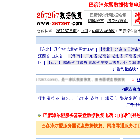
巴彦淖尔盟数据恢复电话：
巴彦淖尔盟数据恢复
切换城市
267267首页
您的位置：
267267首页
>
中国
>
内蒙古自治区
>
巴彦淖尔盟
【东北】
辽宁省
吉林省
黑龙江省
|
【华北】
北京市
天津市
江西省
山东省
|
【华南】
广东省
湖南省
湖北省
河南省
区
|
【西北】
陕西省
甘肃省
青海省
宁夏回族自治区
新疆
广告刊登热线：13
恢复网(http://www.267267.com/)，是一家以数据恢复、服务器硬盘数据恢复
☆
3
内蒙古自治
呼和浩特市
包头市
乌海市
赤峰市
通辽市
鄂尔多斯
广告刊登
巴彦淖尔盟服务器硬盘数据恢复电话：[电话刊登热线：1
巴彦淖尔盟服务器硬盘数据恢复、网络导通服务项