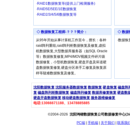
·RAID1数据恢复等(提供上门检测服务)
·RAID5E/5EE/1E数据恢复
·RAID2/3/4/5/6数据恢复等
◇ 数据恢复工程师-？？？简介：
◇ 数
从95年开始从事计算机工作至今，擅长：各种
·数据
raid阵列重组,raid阵列柜数据恢复及修复,虚拟
机数据恢复,大型数据库服务器（如SQL Oracle
等）数据恢复修复,MP4/MOV视频文件碎片级
数据修复，小型机数据恢复,硬盘开盘及坏道硬
盘数据恢复修复,硬盘分区表手工修复及恢复原
样等疑难数据恢复及修复。
沈阳数据恢复
沈阳服务器数据恢复
数据恢复
硬盘恢复
磁盘阵
复
磁盘阵列柜数据恢复
磁盘阵列修复
数据库修复恢复
硬盘数
硬盘开盘数据恢复
移动硬盘数据恢复
服务器维修修复
电话:13066671188、13478885885
26
©2004-2026
沈阳鸿锴数据恢复公司数据修复中心(
PC端
|
手机端
|
关于我们
|
联系我