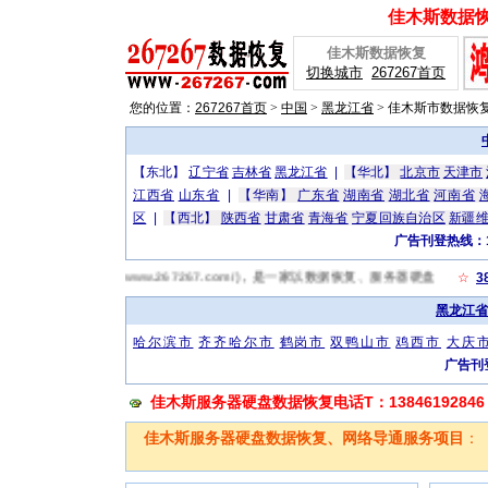
佳木斯数据恢复
佳木斯数据恢复
切换城市
267267首页
您的位置：
267267首页
>
中国
>
黑龙江省
>
佳木斯市数据恢
【东北】
辽宁省
吉林省
黑龙江省
|
【华北】
北京市
天津市
江西省
山东省
|
【华南】
广东省
湖南省
湖北省
河南省
区
|
【西北】
陕西省
甘肃省
青海省
宁夏回族自治区
新疆
广告刊登热线：13
木斯数据恢复网(http://www.267267.com/)，是一家以数据恢复、服务器硬盘
☆
3
黑龙江省
哈尔滨市
齐齐哈尔市
鹤岗市
双鸭山市
鸡西市
大庆
广告刊登
佳木斯服务器硬盘数据恢复电话T：13846192846
佳木斯服务器硬盘数据恢复、网络导通服务项目
：