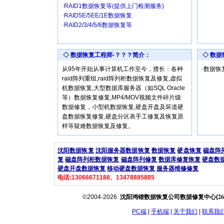
·RAID1数据恢复等(提供上门检测服务)
·RAID5E/5EE/1E数据恢复
·RAID2/3/4/5/6数据恢复等
◇ 数据恢复工程师-？？？简介：
◇ 数
从95年开始从事计算机工作至今，擅长：各种
·数据
raid阵列重组,raid阵列柜数据恢复及修复,虚拟
机数据恢复,大型数据库服务器（如SQL Oracle
等）数据恢复修复,MP4/MOV视频文件碎片级
数据修复，小型机数据恢复,硬盘开盘及坏道硬
盘数据恢复修复,硬盘分区表手工修复及恢复原
样等疑难数据恢复及修复。
沈阳数据恢复
沈阳服务器数据恢复
数据恢复
硬盘恢复
磁盘阵
复
磁盘阵列柜数据恢复
磁盘阵列修复
数据库修复恢复
硬盘数
硬盘开盘数据恢复
移动硬盘数据恢复
服务器维修修复
电话:13066671188、13478885885
26
©2004-2026
沈阳鸿锴数据恢复公司数据修复中心(
PC端
|
手机端
|
关于我们
|
联系我