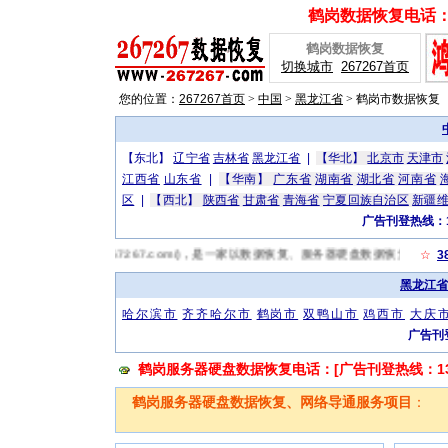
鹤岗数据恢复电话：[广
鹤岗数据恢复
切换城市
267267首页
您的位置：
267267首页
>
中国
>
黑龙江省
>
鹤岗市数据恢复
【东北】
辽宁省
吉林省
黑龙江省
|
【华北】
北京市
天津市
江西省
山东省
|
【华南】
广东省
湖南省
湖北省
河南省
区
|
【西北】
陕西省
甘肃省
青海省
宁夏回族自治区
新疆
广告刊登热线：13
据恢复网(http://www.267267.com/)，是一家以数据恢复、服务器硬盘数据恢
☆
3
黑龙江省
哈尔滨市
齐齐哈尔市
鹤岗市
双鸭山市
鸡西市
大庆
广告刊登
鹤岗服务器硬盘数据恢复电话：[广告刊登热线：1319
鹤岗服务器硬盘数据恢复、网络导通服务项目
：