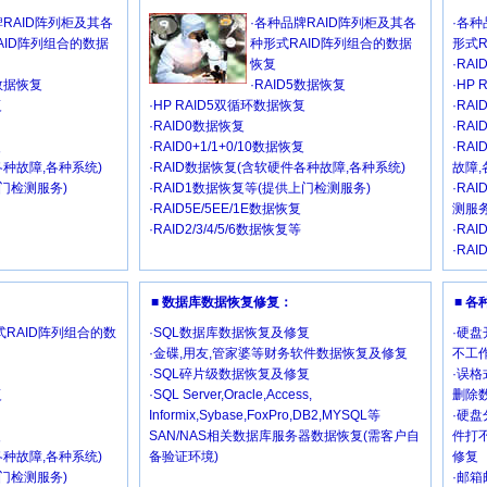
牌RAID阵列柜及其各
·各种品牌RAID阵列柜及其各
·各种
AID阵列组合的数据
种形式RAID阵列组合的数据
形式
恢复
·RA
5数据恢复
·RAID5数据恢复
·HP
复
·HP RAID5双循环数据恢复
·RA
·RAID0数据恢复
·RAI
复
·RAID0+1/1+0/10数据恢复
·RA
各种故障,各种系统)
·RAID数据恢复(含软硬件各种故障,各种系统)
故障,
上门检测服务)
·RAID1数据恢复等(提供上门检测服务)
·RA
·RAID5E/5EE/1E数据恢复
测服务
·RAID2/3/4/5/6数据恢复等
·RAI
·RAI
■ 数据库数据恢复修复：
■ 
RAID阵列组合的数
·SQL数据库数据恢复及修复
·硬盘
·金碟,用友,管家婆等财务软件数据恢复及修复
不工作
·SQL碎片级数据恢复及修复
·误格
复
·SQL Server,Oracle,Access,
删除
Informix,Sybase,FoxPro,DB2,MYSQL等
·硬盘
复
SAN/NAS相关数据库服务器数据恢复(需客户自
件打
各种故障,各种系统)
备验证环境)
修复
上门检测服务)
·邮箱