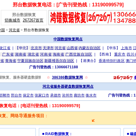
邢台数据恢复电话：[广告刊登热线：13190099579]
邢台数据恢复
切换城市
267267首页
中国
>
河北省
>
邢台市数据恢复
中国数据恢复网点
龙江省
|
【华北】
北京市
天津市
河北省
山西省
内蒙古自治区
|
【华东】
上海市
】
广东省
湖南省
湖北省
河南省
海南省
广西壮族自治区
|
【西南】
重庆市
四川
肃省
青海省
宁夏回族自治区
新疆维吾尔自治区
|
【港澳台】
香港特别行政区
澳门
广告刊登热线：13066671188
)，是一家以数据恢复、服务器硬盘数据恢复、电脑维护、上门修电脑、硬盘数据恢复、网页设计制作、
☆
386386数据恢复网
☆
河北省服务器硬盘数据恢复网点
邯郸市
邢台市
保定市
张家口市
承德市
沧州市
廊坊市
衡水市
广告刊登热线：131
电话：[电话刊登热线：13190099579]
恢复、网络导通服务项目
：
■ RAID数据恢复：
■ 