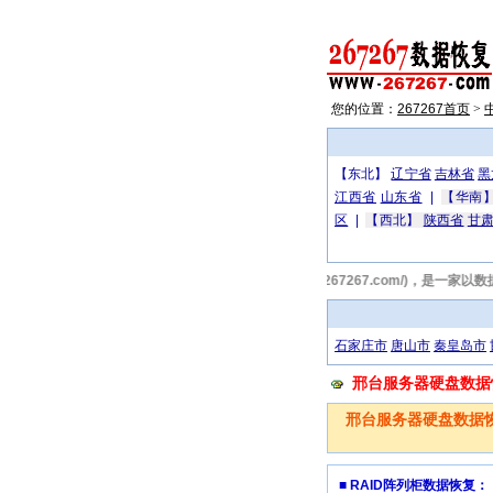
您的位置：
267267首页
>
【东北】
辽宁省
吉林省
黑
江西省
山东省
|
【华南
区
|
【西北】
陕西省
甘
267267邢台数据恢复网(http://www.267267.com/
石家庄市
唐山市
秦皇岛市
邢台服务器硬盘数据恢复
邢台服务器硬盘数据
■ RAID阵列柜数据恢复：