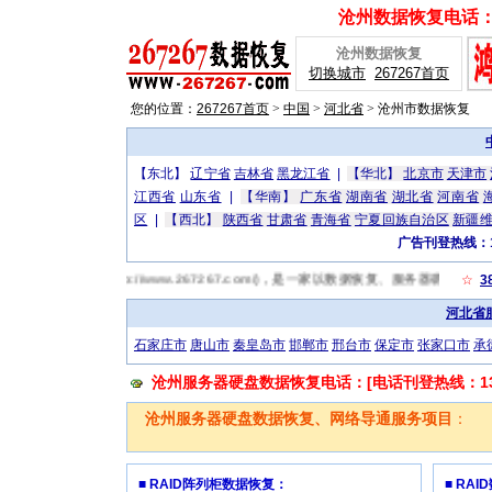
沧州数据恢复电话：[广
沧州数据恢复
切换城市
267267首页
您的位置：
267267首页
>
中国
>
河北省
>
沧州市数据恢复
【东北】
辽宁省
吉林省
黑龙江省
|
【华北】
北京市
天津市
江西省
山东省
|
【华南】
广东省
湖南省
湖北省
河南省
区
|
【西北】
陕西省
甘肃省
青海省
宁夏回族自治区
新疆
广告刊登热线：13
67沧州数据恢复网(http://www.267267.com/)，是一家以数据恢复、服务器
☆
3
河北省
石家庄市
唐山市
秦皇岛市
邯郸市
邢台市
保定市
张家口市
承
沧州服务器硬盘数据恢复电话：[电话刊登热线：1319
沧州服务器硬盘数据恢复、网络导通服务项目
：
■ RAID阵列柜数据恢复：
■ RA