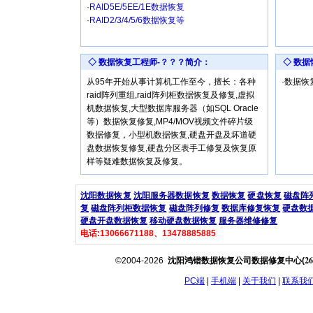
·RAID5E/5EE/1E数据恢复
·RAID2/3/4/5/6数据恢复等
◇ 数据恢复工程师-？？？简介：
◇ 数
从95年开始从事计算机工作至今，擅长：各种
·数据
raid阵列重组,raid阵列柜数据恢复及修复,虚拟
机数据恢复,大型数据库服务器（如SQL Oracle
等）数据恢复修复,MP4/MOV视频文件碎片级
数据修复，小型机数据恢复,硬盘开盘及坏道硬
盘数据恢复修复,硬盘分区表手工修复及恢复原
样等疑难数据恢复及修复。
沈阳数据恢复
沈阳服务器数据恢复
数据恢复
硬盘恢复
磁盘阵
复
磁盘阵列柜数据恢复
磁盘阵列修复
数据库修复恢复
硬盘数
硬盘开盘数据恢复
移动硬盘数据恢复
服务器维修修复
电话:13066671188、13478885885
26
©2004-2026
沈阳鸿锴数据恢复公司数据修复中心(
PC端
|
手机端
|
关于我们
|
联系我