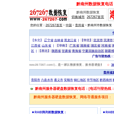
黔南州数据恢复电话：[
黔南州数据恢复
切换城市
267267首页
您的位置：
267267首页
>
中国
>
贵州省
>
黔南州市数据恢复
【东北】
辽宁省
吉林省
黑龙江省
|
【华北】
北京市
天津市
江西省
山东省
|
【华南】
广东省
湖南省
湖北省
河南省
区
|
【西北】
陕西省
甘肃省
青海省
宁夏回族自治区
新疆
广告刊登热线：13
南州数据恢复网(http://www.267267.com/)，是一家以数据恢复、服务器硬盘
☆
3
贵州省
贵阳市
六盘水市
遵义市
安顺市
铜仁地区
毕节地区
黔西南州
黔南州服务器硬盘数据恢复电话：[电话刊登热线：131
黔南州服务器硬盘数据恢复、网络导通服务项目
：
■ RAID阵列柜数据恢复：
■ RA