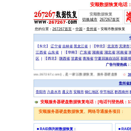
安顺数据恢复电话：[广
安顺数据恢复
切换城市
267267首页
您的位置：
267267首页
>
中国
>
贵州省
>
安顺市数据恢复
【东北】
辽宁省
吉林省
黑龙江省
|
【华北】
北京市
天津市
江西省
山东省
|
【华南】
广东省
湖南省
湖北省
河南省
区
|
【西北】
陕西省
甘肃省
青海省
宁夏回族自治区
新疆
广告刊登热线：13
安顺数据恢复网(http://www.267267.com/)，是一家以数据恢复、服务器硬盘
☆
3
贵州省
贵阳市
六盘水市
遵义市
安顺市
铜仁地区
毕节地区
黔西南州
安顺服务器硬盘数据恢复电话：[电话刊登热线：1319
安顺服务器硬盘数据恢复、网络导通服务项目
：
■ RAID阵列柜数据恢复：
■ RA