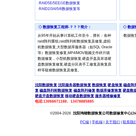
·RAID5E/5EE/1E数据恢复
·RAID2/3/4/5/6数据恢复等
◇ 数据恢复工程师-？？？简介：
◇ 数
从95年开始从事计算机工作至今，擅长：各种
·数据
raid阵列重组,raid阵列柜数据恢复及修复,虚拟
机数据恢复,大型数据库服务器（如SQL Oracle
等）数据恢复修复,MP4/MOV视频文件碎片级
数据修复，小型机数据恢复,硬盘开盘及坏道硬
盘数据恢复修复,硬盘分区表手工修复及恢复原
样等疑难数据恢复及修复。
沈阳数据恢复
沈阳服务器数据恢复
数据恢复
硬盘恢复
磁盘阵
复
磁盘阵列柜数据恢复
磁盘阵列修复
数据库修复恢复
硬盘数
硬盘开盘数据恢复
移动硬盘数据恢复
服务器维修修复
电话:13066671188、13478885885
26
©2004-2026
沈阳鸿锴数据恢复公司数据修复中心(
PC端
|
手机端
|
关于我们
|
联系我