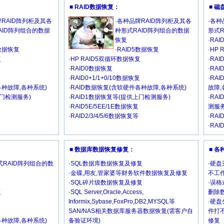
■ RAID数据恢复：
■ 
牌RAID阵列柜及其各
·各种品牌RAID阵列柜及其各
·各种
AID阵列组合的数据
种形式RAID阵列组合的数据
形式
恢复
·RA
5数据恢复
·RAID5数据恢复
·HP
复
·HP RAID5双循环数据恢复
·RA
·RAID0数据恢复
·RAI
复
·RAID0+1/1+0/10数据恢复
·RA
各种故障,各种系统)
·RAID数据恢复(含软硬件各种故障,各种系统)
故障,
上门检测服务)
·RAID1数据恢复等(提供上门检测服务)
·RA
·RAID5E/5EE/1E数据恢复
测服务
·RAID2/3/4/5/6数据恢复等
·RAI
·RAI
■ 数据库数据恢复修复：
■ 
RAID阵列组合的数
·SQL数据库数据恢复及修复
·硬盘
·金碟,用友,管家婆等财务软件数据恢复及修复
不工作
·SQL碎片级数据恢复及修复
·误格
复
·SQL Server,Oracle,Access,
删除
Informix,Sybase,FoxPro,DB2,MYSQL等
·硬盘
复
SAN/NAS相关数据库服务器数据恢复(需客户自
件打
各种故障,各种系统)
备验证环境)
修复