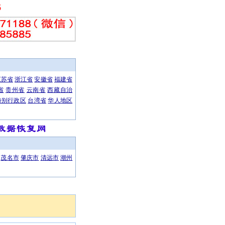
5
江苏省
浙江省
安徽省
福建省
省
贵州省
云南省
西藏自治
特别行政区
台湾省
华人地区
计制作、笔记本数据恢复、网络工程为主的高科技企业，公司自成立以来，本着“重信誉，守承诺”的服
茂名市
肇庆市
清远市
潮州