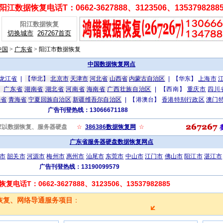
阳江数据恢复电话T：0662-3627888、3123506、1353798288
阳江数据恢复
切换城市
267267首页
中国
>
广东省
>
阳江市数据恢复
中国数据恢复网点
龙江省
|
【华北】
北京市
天津市
河北省
山西省
内蒙古自治区
|
【华东】
上海市
】
广东省
湖南省
湖北省
河南省
海南省
广西壮族自治区
|
【西南】
重庆市
四川
肃省
青海省
宁夏回族自治区
新疆维吾尔自治区
|
【港澳台】
香港特别行政区
澳门
广告刊登热线：13066671188
com/)，是一家以数据恢复、服务器硬盘数据恢复、电脑维护、上门修电脑、硬盘数据恢复、网页设
☆
386386数据恢复网
☆
广东省服务器硬盘数据恢复网点
市
韶关市
河源市
梅州市
惠州市
汕尾市
东莞市
中山市
江门市
佛山市
阳江市
湛江市
广告刊登热线：13190099579
话T：0662-3627888、3123506、13537982885
恢复、网络导通服务项目
：