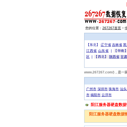
您的位置：
267267首页
>
【东北】
辽宁省
吉林省
黑
江西省
山东省
|
【华南
区
|
【西北】
陕西省
甘
267267阳江数据恢复网(http://www.267267.
广州市
深圳市
珠海市
汕头
市
揭阳市
云浮市
阳江服务器硬盘数据恢复电
阳江服务器硬盘数据