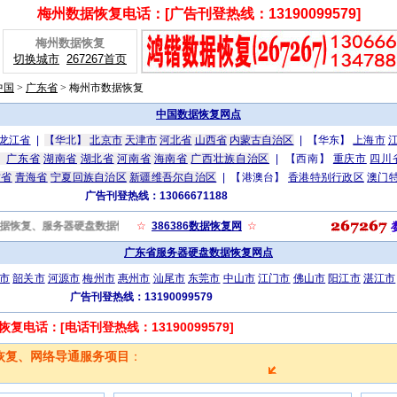
梅州数据恢复电话：[广告刊登热线：13190099579]
梅州数据恢复
切换城市
267267首页
中国
>
广东省
>
梅州市数据恢复
中国数据恢复网点
龙江省
|
【华北】
北京市
天津市
河北省
山西省
内蒙古自治区
|
【华东】
上海市
】
广东省
湖南省
湖北省
河南省
海南省
广西壮族自治区
|
【西南】
重庆市
四川
肃省
青海省
宁夏回族自治区
新疆维吾尔自治区
|
【港澳台】
香港特别行政区
澳门
广告刊登热线：13066671188
/)，是一家以数据恢复、服务器硬盘数据恢复、电脑维护、上门修电脑、硬盘数据恢复、网页设计制作
☆
386386数据恢复网
☆
广东省服务器硬盘数据恢复网点
市
韶关市
河源市
梅州市
惠州市
汕尾市
东莞市
中山市
江门市
佛山市
阳江市
湛江市
广告刊登热线：13190099579
电话：[电话刊登热线：13190099579]
恢复、网络导通服务项目
：