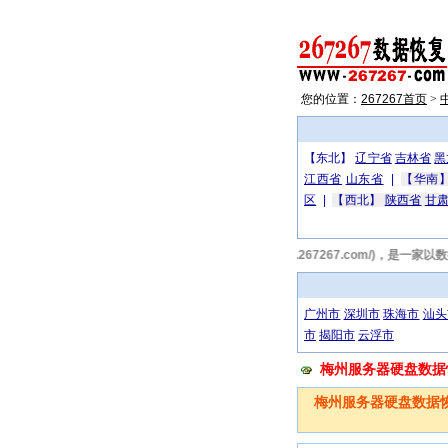
您的位置：
267267首页
>
【东北】
辽宁省
吉林省
黑
江西省
山东省
|
【华南
区
|
【西北】
陕西省
甘
267267梅州数据恢复网(http://www.267267.com
广州市
深圳市
珠海市
汕头
市
揭阳市
云浮市
梅州服务器硬盘数据恢复
梅州服务器硬盘数据