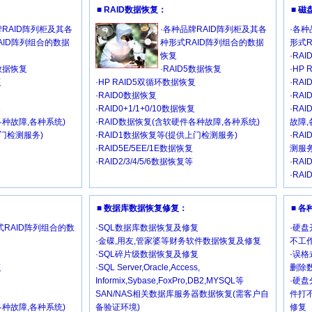
■ RAID数据恢复：
■ 
牌RAID阵列柜及其各
·各种品牌RAID阵列柜及其各
·各种
AID阵列组合的数据
种形式RAID阵列组合的数据
形式
恢复
·RA
5数据恢复
·RAID5数据恢复
·HP
复
·HP RAID5双循环数据恢复
·RA
·RAID0数据恢复
·RAI
复
·RAID0+1/1+0/10数据恢复
·RA
各种故障,各种系统)
·RAID数据恢复(含软硬件各种故障,各种系统)
故障,
上门检测服务)
·RAID1数据恢复等(提供上门检测服务)
·RA
·RAID5E/5EE/1E数据恢复
测服务
·RAID2/3/4/5/6数据恢复等
·RAI
·RAI
■ 数据库数据恢复修复：
■ 
RAID阵列组合的数
·SQL数据库数据恢复及修复
·硬盘
·金碟,用友,管家婆等财务软件数据恢复及修复
不工作
·SQL碎片级数据恢复及修复
·误格
复
·SQL Server,Oracle,Access,
删除
Informix,Sybase,FoxPro,DB2,MYSQL等
·硬盘
复
SAN/NAS相关数据库服务器数据恢复(需客户自
件打
各种故障,各种系统)
备验证环境)
修复