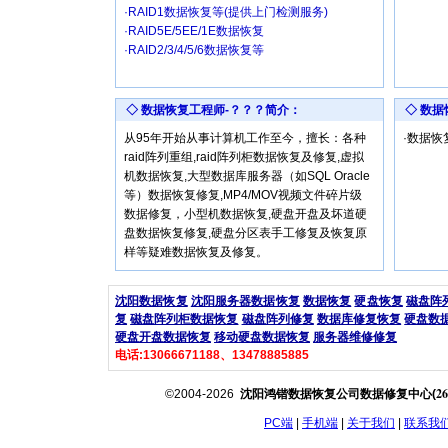
·RAID1数据恢复等(提供上门检测服务)
·RAID5E/5EE/1E数据恢复
·RAID2/3/4/5/6数据恢复等
◇ 数据恢复工程师-？？？简介：
◇ 数
从95年开始从事计算机工作至今，擅长：各种
·数据
raid阵列重组,raid阵列柜数据恢复及修复,虚拟
机数据恢复,大型数据库服务器（如SQL Oracle
等）数据恢复修复,MP4/MOV视频文件碎片级
数据修复，小型机数据恢复,硬盘开盘及坏道硬
盘数据恢复修复,硬盘分区表手工修复及恢复原
样等疑难数据恢复及修复。
沈阳数据恢复
沈阳服务器数据恢复
数据恢复
硬盘恢复
磁盘阵
复
磁盘阵列柜数据恢复
磁盘阵列修复
数据库修复恢复
硬盘数
硬盘开盘数据恢复
移动硬盘数据恢复
服务器维修修复
电话:13066671188、13478885885
26
©2004-2026
沈阳鸿锴数据恢复公司数据修复中心(
PC端
|
手机端
|
关于我们
|
联系我