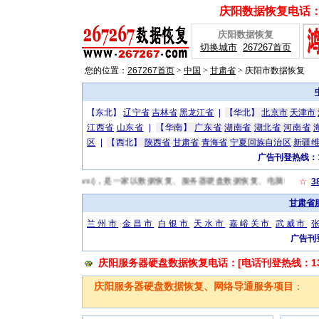
庆阳数据恢复电话：[广
庆阳数据恢复
切换城市
267267首页
您的位置：
267267首页
>
中国
>
甘肃省
>
庆阳市数据恢复
【东北】
辽宁省
吉林省
黑龙江省
|
【华北】
北京市
天津市
江西省
山东省
|
【华南】
广东省
湖南省
湖北省
河南省
区
|
【西北】
陕西省
甘肃省
青海省
宁夏回族自治区
新疆
广告刊登热线：13
http://www.267267.com/)，是一家以数据恢复、服务器硬盘数据恢复、电脑维
☆
3
甘肃省
兰州市
金昌市
白银市
天水市
嘉峪关市
武威市
广告刊登
庆阳服务器硬盘数据恢复电话：[电话刊登热线：1319
庆阳服务器硬盘数据恢复、网络导通服务项目
：