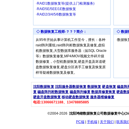
·RAID1数据恢复等(提供上门检测服务)
·RAID5E/5EE/1E数据恢复
·RAID2/3/4/5/6数据恢复等
◇ 数据恢复工程师-？？？简介：
◇ 数
从95年开始从事计算机工作至今，擅长：各种
·数据
raid阵列重组,raid阵列柜数据恢复及修复,虚拟
机数据恢复,大型数据库服务器（如SQL Oracle
等）数据恢复修复,MP4/MOV视频文件碎片级
数据修复，小型机数据恢复,硬盘开盘及坏道硬
盘数据恢复修复,硬盘分区表手工修复及恢复原
样等疑难数据恢复及修复。
沈阳数据恢复
沈阳服务器数据恢复
数据恢复
硬盘恢复
磁盘阵
复
磁盘阵列柜数据恢复
磁盘阵列修复
数据库修复恢复
硬盘数
硬盘开盘数据恢复
移动硬盘数据恢复
服务器维修修复
电话:13066671188、13478885885
26
©2004-2026
沈阳鸿锴数据恢复公司数据修复中心(
PC端
|
手机端
|
关于我们
|
联系我