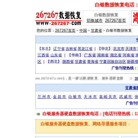
白银数据恢复电话：[广
白银数据恢复
切换城市
267267首页
您的位置：
267267首页
>
中国
>
甘肃省
>
白银市数据恢复
【东北】
辽宁省
吉林省
黑龙江省
|
【华北】
北京市
天津市
江西省
山东省
|
【华南】
广东省
湖南省
湖北省
河南省
区
|
【西北】
陕西省
甘肃省
青海省
宁夏回族自治区
新疆
广告刊登热线：13
白银数据恢复网(http://www.267267.com/)，是一家以数据恢复、服务器硬盘
☆
3
甘肃省
兰州市
金昌市
白银市
天水市
嘉峪关市
武威市
广告刊登
白银服务器硬盘数据恢复电话：[电话刊登热线：1319
白银服务器硬盘数据恢复、网络导通服务项目
：