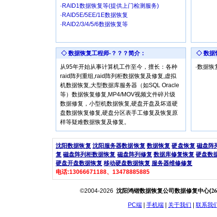
·RAID1数据恢复等(提供上门检测服务)
·RAID5E/5EE/1E数据恢复
·RAID2/3/4/5/6数据恢复等
◇ 数据恢复工程师-？？？简介：
◇ 数
从95年开始从事计算机工作至今，擅长：各种
·数据
raid阵列重组,raid阵列柜数据恢复及修复,虚拟
机数据恢复,大型数据库服务器（如SQL Oracle
等）数据恢复修复,MP4/MOV视频文件碎片级
数据修复，小型机数据恢复,硬盘开盘及坏道硬
盘数据恢复修复,硬盘分区表手工修复及恢复原
样等疑难数据恢复及修复。
沈阳数据恢复
沈阳服务器数据恢复
数据恢复
硬盘恢复
磁盘阵
复
磁盘阵列柜数据恢复
磁盘阵列修复
数据库修复恢复
硬盘数
硬盘开盘数据恢复
移动硬盘数据恢复
服务器维修修复
电话:13066671188、13478885885
26
©2004-2026
沈阳鸿锴数据恢复公司数据修复中心(
PC端
|
手机端
|
关于我们
|
联系我