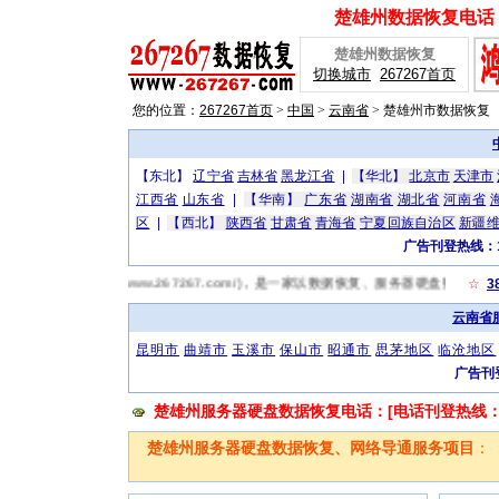
楚雄州数据恢复电话：[
楚雄州数据恢复
切换城市
267267首页
您的位置：
267267首页
>
中国
>
云南省
>
楚雄州市数据恢复
【东北】
辽宁省
吉林省
黑龙江省
|
【华北】
北京市
天津市
江西省
山东省
|
【华南】
广东省
湖南省
湖北省
河南省
区
|
【西北】
陕西省
甘肃省
青海省
宁夏回族自治区
新疆
广告刊登热线：13
雄州数据恢复网(http://www.267267.com/)，是一家以数据恢复、服务器硬盘
☆
3
云南省
昆明市
曲靖市
玉溪市
保山市
昭通市
思茅地区
临沧地区
广告刊登
楚雄州服务器硬盘数据恢复电话：[电话刊登热线：131
楚雄州服务器硬盘数据恢复、网络导通服务项目
：