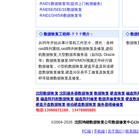
·RAID1数据恢复等(提供上门检测服务)
·RAID5E/5EE/1E数据恢复
·RAID2/3/4/5/6数据恢复等
◇ 数据恢复工程师-？？？简介：
◇ 数
从95年开始从事计算机工作至今，擅长：各种
·数据
raid阵列重组,raid阵列柜数据恢复及修复,虚拟
机数据恢复,大型数据库服务器（如SQL Oracle
等）数据恢复修复,MP4/MOV视频文件碎片级
数据修复，小型机数据恢复,硬盘开盘及坏道硬
盘数据恢复修复,硬盘分区表手工修复及恢复原
样等疑难数据恢复及修复。
沈阳数据恢复
沈阳服务器数据恢复
数据恢复
硬盘恢复
磁盘阵
复
磁盘阵列柜数据恢复
磁盘阵列修复
数据库修复恢复
硬盘数
硬盘开盘数据恢复
移动硬盘数据恢复
服务器维修修复
电话:13066671188、13478885885
26
©2004-2026
沈阳鸿锴数据恢复公司数据修复中心(
PC端
|
手机端
|
关于我们
|
联系我