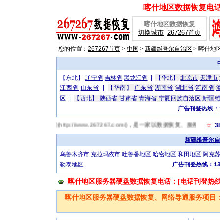
喀什地区数据恢复电话：[
喀什地区数据恢复
切换城市
267267首页
您的位置：
267267首页
>
中国
>
新疆维吾尔自治区
>
喀什地
【东北】
辽宁省
吉林省
黑龙江省
|
【华北】
北京市
天津市
江西省
山东省
|
【华南】
广东省
湖南省
湖北省
河南省
区
|
【西北】
陕西省
甘肃省
青海省
宁夏回族自治区
新疆
广告刊登热线：13
67喀什地区数据恢复网(http://www.267267.com/)，是一家以数据恢复、服
☆
3
新疆维吾尔自
乌鲁木齐市
克拉玛依市
吐鲁番地区
哈密地区
和田地区
阿克
勒泰地区
广告刊登热线：131
喀什地区服务器硬盘数据恢复电话：[电话刊登热线：13
喀什地区服务器硬盘数据恢复、网络导通服务项目