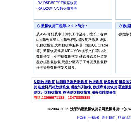
·RAID5E/5EE/1E数据恢复
·RAID2/3/4/5/6数据恢复等
◇ 数据恢复工程师-？？？简介：
◇ 数
从95年开始从事计算机工作至今，擅长：各种
·数据
raid阵列重组,raid阵列柜数据恢复及修复,虚拟
机数据恢复,大型数据库服务器（如SQL Oracle
等）数据恢复修复,MP4/MOV视频文件碎片级
数据修复，小型机数据恢复,硬盘开盘及坏道硬
盘数据恢复修复,硬盘分区表手工修复及恢复原
样等疑难数据恢复及修复。
沈阳数据恢复
沈阳服务器数据恢复
数据恢复
硬盘恢复
磁盘阵
复
磁盘阵列柜数据恢复
磁盘阵列修复
数据库修复恢复
硬盘数
硬盘开盘数据恢复
移动硬盘数据恢复
服务器维修修复
电话:13066671188、13478885885
26
©2004-2026
沈阳鸿锴数据恢复公司数据修复中心(
PC端
|
手机端
|
关于我们
|
联系我