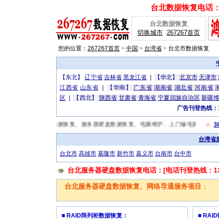
台北数据恢复电话：[广
台北数据恢复
切换城市
267267首页
您的位置：
267267首页
>
中国
>
台湾省
>
台北市数据恢复
【东北】
辽宁省
吉林省
黑龙江省
|
【华北】
北京市
天津市
江西省
山东省
|
【华南】
广东省
湖南省
湖北省
河南省
区
|
【西北】
陕西省
甘肃省
青海省
宁夏回族自治区
新疆
广告刊登热线：13
w.267267.com/)，是一家以数据恢复、服务器硬盘数据恢复、电脑维护、上门修电脑、硬
☆
3
台湾省
台北市
高雄市
基隆市
新竹市
嘉义市
台南市
台中市
台北服务器硬盘数据恢复电话：[电话刊登热线：1319
台北服务器硬盘数据恢复、网络导通服务项目
：
■ RAID阵列柜数据恢复：
■ RA