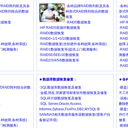
牌RAID阵列柜及其各
·各种品牌RAID阵列柜及其各
·各种
AID阵列组合的数据
种形式RAID阵列组合的数据
形式
恢复
·RA
5数据恢复
·RAID5数据恢复
·HP
复
·HP RAID5双循环数据恢复
·RA
·RAID0数据恢复
·RAI
复
·RAID0+1/1+0/10数据恢复
·RA
各种故障,各种系统)
·RAID数据恢复(含软硬件各种故障,各种系统)
故障,
上门检测服务)
·RAID1数据恢复等(提供上门检测服务)
·RA
·RAID5E/5EE/1E数据恢复
测服务
·RAID2/3/4/5/6数据恢复等
·RAI
·RAI
■ 数据库数据恢复修复：
■ 
RAID阵列组合的数
·SQL数据库数据恢复及修复
·硬盘
·金碟,用友,管家婆等财务软件数据恢复及修复
不工作
·SQL碎片级数据恢复及修复
·误格
复
·SQL Server,Oracle,Access,
删除
Informix,Sybase,FoxPro,DB2,MYSQL等
·硬盘
复
SAN/NAS相关数据库服务器数据恢复(需客户自
件打
各种故障,各种系统)
备验证环境)
修复
上门检测服务)
·邮箱