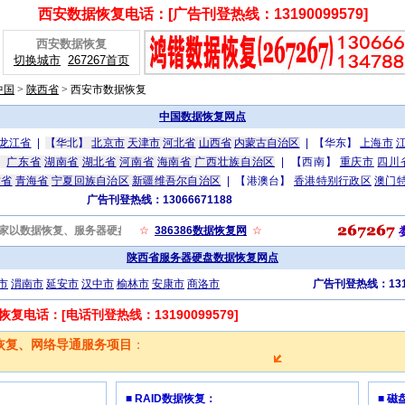
西安数据恢复电话：[广告刊登热线：13190099579]
西安数据恢复
切换城市
267267首页
中国
>
陕西省
>
西安市数据恢复
中国数据恢复网点
龙江省
|
【华北】
北京市
天津市
河北省
山西省
内蒙古自治区
|
【华东】
上海市
】
广东省
湖南省
湖北省
河南省
海南省
广西壮族自治区
|
【西南】
重庆市
四川
肃省
青海省
宁夏回族自治区
新疆维吾尔自治区
|
【港澳台】
香港特别行政区
澳门
广告刊登热线：13066671188
com/)，是一家以数据恢复、服务器硬盘数据恢复、电脑维护、上门修电脑、硬盘数据恢复、网页设
☆
386386数据恢复网
☆
陕西省服务器硬盘数据恢复网点
市
渭南市
延安市
汉中市
榆林市
安康市
商洛市
广告刊登热线：1319
电话：[电话刊登热线：13190099579]
恢复、网络导通服务项目
：
■ RAID数据恢复：
■ 