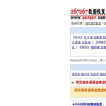
您的位置：
267267首页
>
【东北】
辽宁省
吉林省
黑
江西省
山东省
|
【华南
区
|
【西北】
陕西省
甘
267267西安数据恢复网(http://www.267267.
西安市
铜川市
宝鸡市
咸阳
西安服务器硬盘数据恢复
西安服务器硬盘数据
■ RAID阵列柜数据恢复：