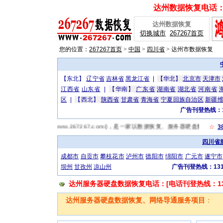
达州数据恢复电话：[广
达州数据恢复
切换城市
267267首页
您的位置：
267267首页
>
中国
>
四川省
>
达州市数据恢复
【东北】
辽宁省
吉林省
黑龙江省
|
【华北】
北京市
天津市
江西省
山东省
|
【华南】
广东省
湖南省
湖北省
河南省
区
|
【西北】
陕西省
甘肃省
青海省
宁夏回族自治区
新疆
广告刊登热线：13
达州数据恢复网(http://www.267267.com/)，是一家以数据恢复、服务器硬盘
☆
3
四川省
成都市
自贡市
攀枝花市
泸州市
德阳市
绵阳市
广元市
遂宁市
坝州
甘孜州
凉山州
广告刊登热线：1319
达州服务器硬盘数据恢复电话：[电话刊登热线：1319
达州服务器硬盘数据恢复、网络导通服务项目
：