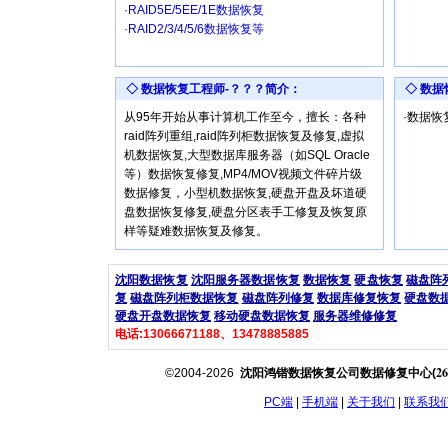
·RAID5E/5EE/1E数据恢复
·RAID2/3/4/5/6数据恢复等
◇ 数据恢复工程师-？？？简介：
◇ 数
从95年开始从事计算机工作至今，擅长：各种
·数据
raid阵列重组,raid阵列柜数据恢复及修复,虚拟
机数据恢复,大型数据库服务器（如SQL Oracle
等）数据恢复修复,MP4/MOV视频文件碎片级
数据修复，小型机数据恢复,硬盘开盘及坏道硬
盘数据恢复修复,硬盘分区表手工修复及恢复原
样等疑难数据恢复及修复。
沈阳数据恢复
沈阳服务器数据恢复
数据恢复
硬盘恢复
磁盘阵
复
磁盘阵列柜数据恢复
磁盘阵列修复
数据库修复恢复
硬盘数
硬盘开盘数据恢复
移动硬盘数据恢复
服务器维修修复
电话:13066671188、13478885885
26
©2004-2026
沈阳鸿锴数据恢复公司数据修复中心(
PC端
|
手机端
|
关于我们
|
联系我