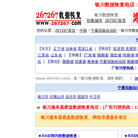
银川数据恢复电话：[广
银川数据恢复
切换城市
267267首页
您的位置：
267267首页
>
中国
>
宁夏回族自治区
>
银川市数
【东北】
辽宁省
吉林省
黑龙江省
|
【华北】
北京市
天津市
江西省
山东省
|
【华南】
广东省
湖南省
湖北省
河南省
区
|
【西北】
陕西省
甘肃省
青海省
宁夏回族自治区
新疆
广告刊登热线：13
67银川数据恢复网(http://www.267267.com/)，是一家以数据恢
☆
3
宁夏回族自
银川市
石嘴山市
吴忠市
固原市
中卫市
银川服务器硬盘数据恢复电话：[广告刊登热线：1319
银川服务器硬盘数据恢复、网络导通服务项目
：
■ RAID阵列柜数据恢复：
■ RA