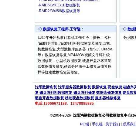
·RAID5E/5EE/1E数据恢复
·RAID2/3/4/5/6数据恢复等
◇ 数据恢复工程师-王守隆：
◇ 数
从95年开始从事计算机工作至今，擅长：各种
·数据
raid阵列重组,raid阵列柜数据恢复及修复,虚拟
机数据恢复,大型数据库服务器（如SQL Oracle
等）数据恢复修复,MP4/MOV视频文件碎片级
数据修复，小型机数据恢复,硬盘开盘及坏道硬
盘数据恢复修复,硬盘分区表手工修复及恢复原
样等疑难数据恢复及修复。
沈阳数据恢复
沈阳服务器数据恢复
数据恢复
硬盘恢复
磁盘阵
复
磁盘阵列柜数据恢复
磁盘阵列修复
数据库修复恢复
硬盘数
硬盘开盘数据恢复
移动硬盘数据恢复
服务器维修修复
电话:13066671188、13478885885
26
©2004-2026
沈阳鸿锴数据恢复公司数据修复中心(
PC端
|
手机端
|
关于我们
|
联系我