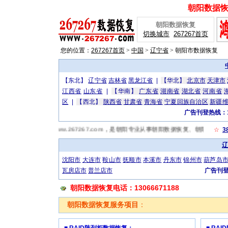
朝阳数据恢复
朝阳数据恢复
切换城市
267267首页
您的位置：
267267首页
>
中国
>
辽宁省
>
朝阳市数据恢复
【东北】
辽宁省
吉林省
黑龙江省
|
【华北】
北京市
天津市
江西省
山东省
|
【华南】
广东省
湖南省
湖北省
河南省
区
|
【西北】
陕西省
甘肃省
青海省
宁夏回族自治区
新疆
广告刊登热线：13
服务器硬盘数据恢复网-www.267267.com，是朝阳专业从事朝阳数据恢复、朝阳
☆
3
辽
沈阳市
大连市
鞍山市
抚顺市
本溪市
丹东市
锦州市
葫芦岛
瓦房店市
普兰店市
广告刊登热
朝阳数据恢复电话：13066671188
朝阳数据恢复服务项目
：