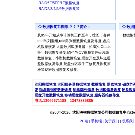
·RAID5E/5EE/1E数据恢复
·RAID2/3/4/5/6数据恢复等
◇ 数据恢复工程师-？？？简介：
◇ 数
从95年开始从事计算机工作至今，擅长：各种
·数据
raid阵列重组,raid阵列柜数据恢复及修复,虚拟
机数据恢复,大型数据库服务器（如SQL Oracle
等）数据恢复修复,MP4/MOV视频文件碎片级
数据修复，小型机数据恢复,硬盘开盘及坏道硬
盘数据恢复修复,硬盘分区表手工修复及恢复原
样等疑难数据恢复及修复。
沈阳数据恢复
沈阳服务器数据恢复
数据恢复
硬盘恢复
磁盘阵
复
磁盘阵列柜数据恢复
磁盘阵列修复
数据库修复恢复
硬盘数
硬盘开盘数据恢复
移动硬盘数据恢复
服务器维修修复
电话:13066671188、13478885885
26
©2004-2026
沈阳鸿锴数据恢复公司数据修复中心(
PC端
|
手机端
|
关于我们
|
联系我