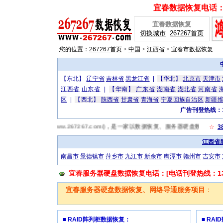
宜春数据恢复电话：[广
宜春数据恢复
切换城市
267267首页
您的位置：
267267首页
>
中国
>
江西省
>
宜春市数据恢复
【东北】
辽宁省
吉林省
黑龙江省
|
【华北】
北京市
天津市
江西省
山东省
|
【华南】
广东省
湖南省
湖北省
河南省
区
|
【西北】
陕西省
甘肃省
青海省
宁夏回族自治区
新疆
广告刊登热线：13
宜春数据恢复网(http://www.267267.com/)，是一家以数据恢复、服务器硬盘
☆
3
江西省
南昌市
景德镇市
萍乡市
九江市
新余市
鹰潭市
赣州市
吉安市
宜春服务器硬盘数据恢复电话：[电话刊登热线：1319
宜春服务器硬盘数据恢复、网络导通服务项目
：
■ RAID阵列柜数据恢复：
■ RA