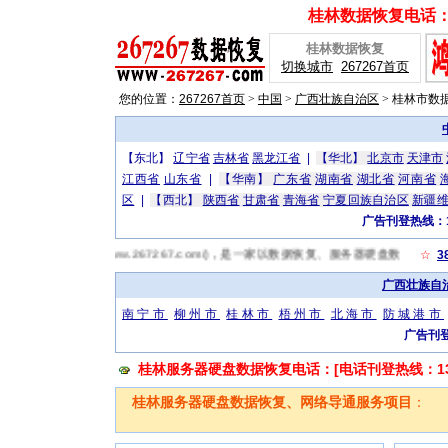
桂林数据恢复电话：[广
桂林数据恢复
切换城市
267267首页
您的位置：
267267首页
>
中国
>
广西壮族自治区
>
桂林市数
【东北】
辽宁省
吉林省
黑龙江省
|
【华北】
北京市
天津市
江西省
山东省
|
【华南】
广东省
湖南省
湖北省
河南省
区
|
【西北】
陕西省
甘肃省
青海省
宁夏回族自治区
新疆
广告刊登热线：13
桂林数据恢复网(http://www.267267.com/)，是一家以数据恢复、服务器硬盘
☆
3
广西壮族自
南宁市
柳州市
桂林市
梧州市
北海市
防城港市
广告刊登
桂林服务器硬盘数据恢复电话：[电话刊登热线：1319
桂林服务器硬盘数据恢复、网络导通服务项目
：