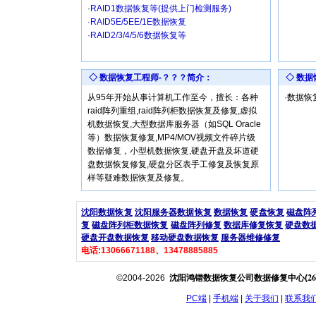
·RAID1数据恢复等(提供上门检测服务)
·RAID5E/5EE/1E数据恢复
·RAID2/3/4/5/6数据恢复等
◇ 数据恢复工程师-？？？简介：
◇ 数
从95年开始从事计算机工作至今，擅长：各种
·数据
raid阵列重组,raid阵列柜数据恢复及修复,虚拟
机数据恢复,大型数据库服务器（如SQL Oracle
等）数据恢复修复,MP4/MOV视频文件碎片级
数据修复，小型机数据恢复,硬盘开盘及坏道硬
盘数据恢复修复,硬盘分区表手工修复及恢复原
样等疑难数据恢复及修复。
沈阳数据恢复
沈阳服务器数据恢复
数据恢复
硬盘恢复
磁盘阵
复
磁盘阵列柜数据恢复
磁盘阵列修复
数据库修复恢复
硬盘数
硬盘开盘数据恢复
移动硬盘数据恢复
服务器维修修复
电话:13066671188、13478885885
26
©2004-2026
沈阳鸿锴数据恢复公司数据修复中心(
PC端
|
手机端
|
关于我们
|
联系我